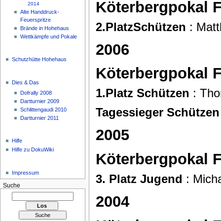
Köterbergpokal 
2014
Alte Handdruck-
Feuerspritze
2.PlatzSchützen
: Matt
Brände in Hohehaus
Wettkämpfe und Pokale
2006
Schutzhütte Hohehaus
Köterbergpokal 
Dies & Das
1.Platz Schützen
: Tho
Dofrally 2008
Dartturnier 2009
Tagessieger Schützen
Schlittengaudi 2010
Dartturnier 2011
2005
Hilfe
Hilfe zu DokuWiki
Köterbergpokal 
Impressum
3. Platz Jugend
: Mich
Suche
2004