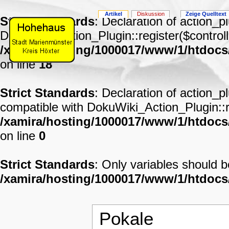
Artikel
Diskussion
Zeige Quelltext
Strict Standards
: Declaration of action_p
DokuWiki_Action_Plugin::register($controll
/xamira/hosting/1000017/www/1/htdocs
on line
18
Strict Standards
: Declaration of action_p
compatible with DokuWiki_Action_Plugin::re
/xamira/hosting/1000017/www/1/htdocs/
on line
0
Strict Standards
: Only variables should 
/xamira/hosting/1000017/www/1/htdoc
Pokale