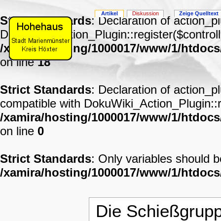
Artikel
Diskussion
Zeige Quelltext
Strict Standards
: Declaration of action_p
DokuWiki_Action_Plugin::register($controll
/xamira/hosting/1000017/www/1/htdocs
on line
18
Strict Standards
: Declaration of action_p
compatible with DokuWiki_Action_Plugin::re
/xamira/hosting/1000017/www/1/htdocs/
on line
0
Strict Standards
: Only variables should 
/xamira/hosting/1000017/www/1/htdoc
Die Schießgrup