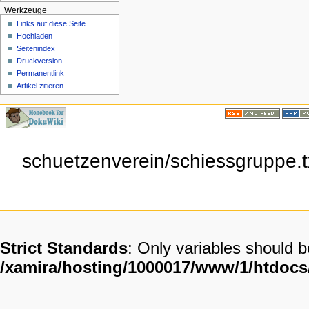
Werkzeuge
Links auf diese Seite
Hochladen
Seitenindex
Druckversion
Permanentlink
Artikel zitieren
schuetzenverein/schiessgruppe.tx
Strict Standards
: Only variables should 
/xamira/hosting/1000017/www/1/htdoc