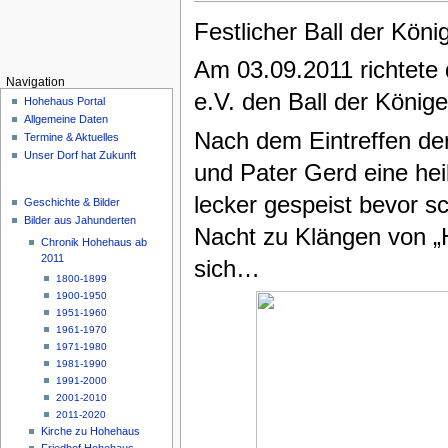
Festlicher Ball der Kön
Am 03.09.2011 richtete
Navigation
e.V. den Ball der König
Hohehaus Portal
Allgemeine Daten
Nach dem Eintreffen de
Termine & Aktuelles
Unser Dorf hat Zukunft
und Pater Gerd eine hei
lecker gespeist bevor s
Geschichte & Bilder
Bilder aus Jahunderten
Nacht zu Klängen von „H
Chronik Hohehaus ab
2011
sich…
1800-1899
1900-1950
1951-1960
1961-1970
1971-1980
1981-1990
1991-2000
2001-2010
2011-2020
Kirche zu Hohehaus
Friedhof Hohehaus