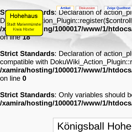
Artikel
Diskussion
Zeige Quelltext
Strict Standards
: Declaration of action_p
DokuWiki_Action_Plugin::register($controll
/xamira/hosting/1000017/www/1/htdocs
on line
18
Strict Standards
: Declaration of action_p
compatible with DokuWiki_Action_Plugin::re
/xamira/hosting/1000017/www/1/htdocs/
on line
0
Strict Standards
: Only variables should 
/xamira/hosting/1000017/www/1/htdoc
Königsball Hoh