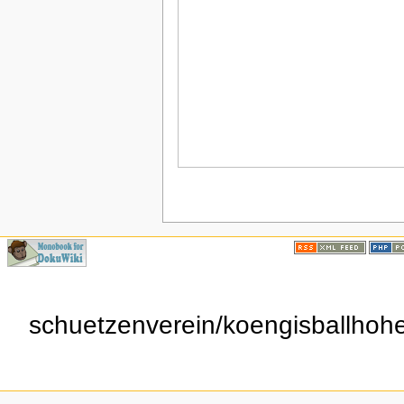
schuetzenverein/koengisballhoh