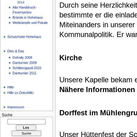
2014
Durch seine Herzlichke
Alte Handdruck-
Feuerspritze
bestimmte er die einla
Brände in Hohehaus
Miteinanders in unserer
Wettkämpfe und Pokale
Kommunalpolitik. Er war
Schutzhütte Hohehaus
Dies & Das
Kirche
Dofrally 2008
Dartturnier 2009
Schlittengaudi 2010
Dartturnier 2011
Unsere Kapelle bekam e
Nähere Informationen
Hilfe
Hilfe zu DokuWiki
Impressum
Dorffest im Mühlengr
Suche
Unser Hüttenfest der Sch