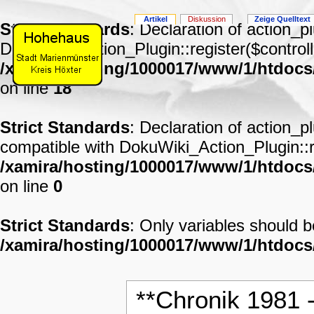
Artikel
Diskussion
Zeige Quelltext
Strict Standards
: Declaration of action_p
DokuWiki_Action_Plugin::register($controll
/xamira/hosting/1000017/www/1/htdocs
on line
18
Strict Standards
: Declaration of action_p
compatible with DokuWiki_Action_Plugin::re
/xamira/hosting/1000017/www/1/htdocs/
on line
0
Strict Standards
: Only variables should 
/xamira/hosting/1000017/www/1/htdoc
**Chronik 1981 