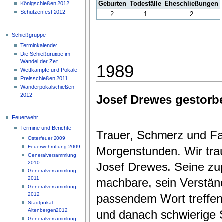
Königschießen 2012
Geburten
Todesfälle
Eheschließungen
Schützenfest 2012
2
1
2
Schießgruppe
Terminkalender
Die Schießgruppe im
Wandel der Zeit
1989
Wettkämpfe und Pokale
Preisschießen 2011
Wanderpokalschießen
2012
Josef Drewes gestorb
Feuerwehr
Termine und Berichte
Trauer, Schmerz und Fas
Osterfeuer 2009
Feuerwehrübung 2009
Morgenstunden. Wir tra
Generalversammlung
2010
Josef Drewes. Seine zu
Generalversammlung
2011
machbare, sein Verständn
Generalversammlung
2012
passendem Wort treffen
Stadtpokal
Altenbergen2012
und danach schwierige S
Generalversammlung