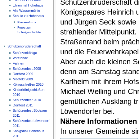
Schützenbruderschaft d
Ehrenmal Hohehaus
Königspaares Heinrich u
Alte Wassermühle
Schule zu Hohehaus
und Jürgen Seck sowie I
Klassenfotos
Fotos zur
strahlender Mittelpunkt
Schulgeschichte
Straßenrand beim präc
Schützenbruderschaft
und die Feuerwehrkapel
Schützenkönige
Vorstände
Aber auch die kleinen 
Fahnen
Schützenfest 2008
denn am Samstag stand 
Dorffest 2009
Madfeld 2009
Karlheim mit ihrem Hofs
Königschießen 2010
Michael Welling und Chr
Kinderkönigschießen
2010
gemütlichen Ausklang t
Schützenfest 2010
Dorffest 2011
Löwendorfer bei.
Schützenfest Bödexen
2011
Nähere Informationen
Schützenfest Löwendorf
2011
In unserer Gemeinde si
Königsball Hohehaus
2011