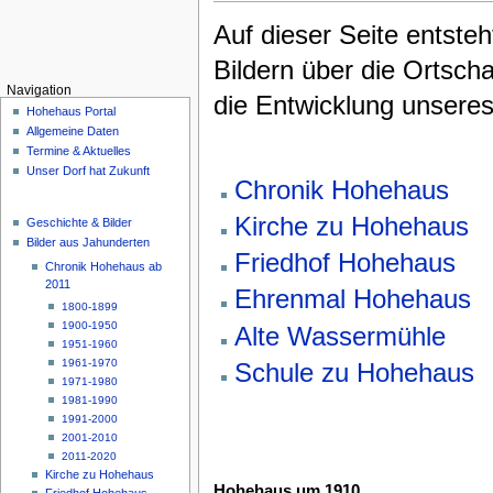
Auf dieser Seite entsteh
Bildern über die Ortsch
Navigation
die Entwicklung unseres
Hohehaus Portal
Allgemeine Daten
Termine & Aktuelles
Unser Dorf hat Zukunft
Chronik Hohehaus
Kirche zu Hohehaus
Geschichte & Bilder
Bilder aus Jahunderten
Friedhof Hohehaus
Chronik Hohehaus ab
2011
Ehrenmal Hohehaus
1800-1899
1900-1950
Alte Wassermühle
1951-1960
1961-1970
Schule zu Hohehaus
1971-1980
1981-1990
1991-2000
2001-2010
2011-2020
Kirche zu Hohehaus
Hohehaus um 1910
Friedhof Hohehaus