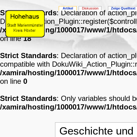
Artikel
Diskussion
Zeige Quelltext
Strict Standards
: Declaration of action_p
DokuWiki_Action_Plugin::register($controll
/xamira/hosting/1000017/www/1/htdocs
on line
18
Strict Standards
: Declaration of action_p
compatible with DokuWiki_Action_Plugin::re
/xamira/hosting/1000017/www/1/htdocs/
on line
0
Strict Standards
: Only variables should 
/xamira/hosting/1000017/www/1/htdoc
Geschichte und 