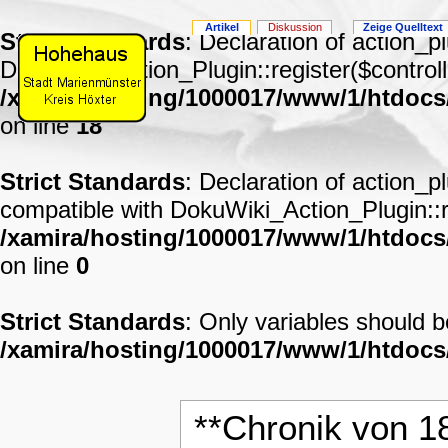
Artikel
Diskussion
Zeige Quelltext
Strict Standards
: Declaration of action_p
DokuWiki_Action_Plugin::register($controll
/xamira/hosting/1000017/www/1/htdocs
on line
18
Strict Standards
: Declaration of action_p
compatible with DokuWiki_Action_Plugin::re
/xamira/hosting/1000017/www/1/htdocs/
on line
0
Strict Standards
: Only variables should 
/xamira/hosting/1000017/www/1/htdoc
**Chronik von 1