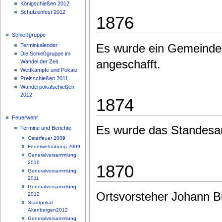
Königschießen 2012
Schützenfest 2012
1876
Schießgruppe
Es wurde ein Gemeindes
Terminkalender
Die Schießgruppe im
angeschafft.
Wandel der Zeit
Wettkämpfe und Pokale
Preisschießen 2011
Wanderpokalschießen
2012
1874
Feuerwehr
Es wurde das Standesam
Termine und Berichte
Osterfeuer 2009
Feuerwehrübung 2009
Generalversammlung
2010
1870
Generalversammlung
2011
Generalversammlung
Ortsvorsteher Johann Bi
2012
Stadtpokal
Altenbergen2012
Generalversammlung