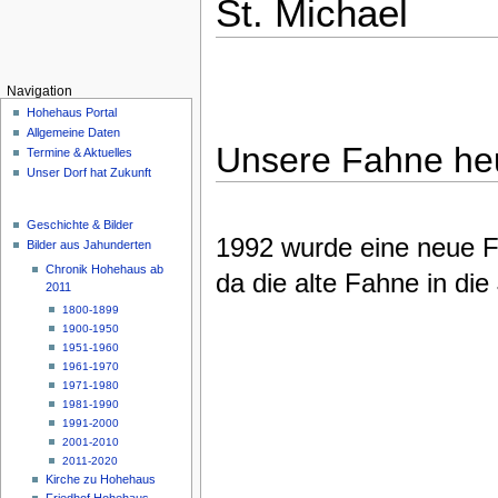
St. Michael
Navigation
Hohehaus Portal
Allgemeine Daten
Unsere Fahne he
Termine & Aktuelles
Unser Dorf hat Zukunft
Geschichte & Bilder
1992 wurde eine neue F
Bilder aus Jahunderten
Chronik Hohehaus ab
da die alte Fahne in di
2011
1800-1899
1900-1950
1951-1960
1961-1970
1971-1980
1981-1990
1991-2000
2001-2010
2011-2020
Kirche zu Hohehaus
Friedhof Hohehaus