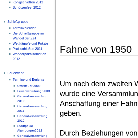
Königschießen 2012
Schützenfest 2012
Schießgruppe
Terminkalender
Die Schießgruppe im
Wandel der Zeit
Wettkämpfe und Pokale
Fahne von 1950
Preisschießen 2011
Wanderpokalschießen
2012
Feuerwehr
Termine und Berichte
Um nach dem zweiten Wel
Osterfeuer 2009
wurde eine Versammlung
Feuerwehrübung 2009
Generalversammlung
Anschaffung einer Fah
2010
Generalversammlung
geben.
2011
Generalversammlung
2012
Stadtpokal
Durch Beziehungen von 
Altenbergen2012
Generalversammlung