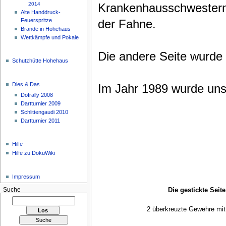
Krankenhausschwestern in
2014
Alte Handdruck-
der Fahne.
Feuerspritze
Brände in Hohehaus
Wettkämpfe und Pokale
Die andere Seite wurde
Schutzhütte Hohehaus
Dies & Das
Im Jahr 1989 wurde uns
Dofrally 2008
Dartturnier 2009
Schlittengaudi 2010
Dartturnier 2011
Hilfe
Hilfe zu DokuWiki
Impressum
Suche
Die gestickte Seit
2 überkreuzte Gewehre mit