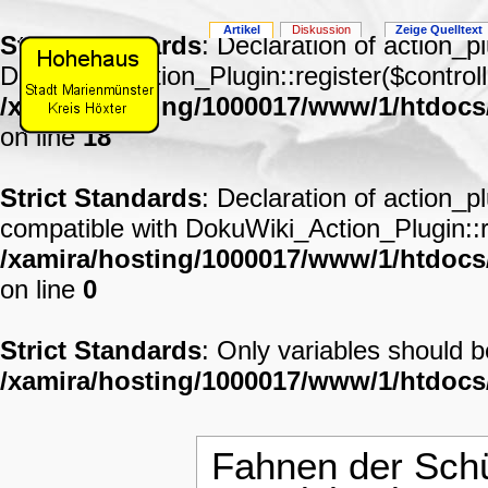
Artikel
Diskussion
Zeige Quelltext
Strict Standards
: Declaration of action_p
DokuWiki_Action_Plugin::register($controll
/xamira/hosting/1000017/www/1/htdocs
on line
18
Strict Standards
: Declaration of action_p
compatible with DokuWiki_Action_Plugin::re
/xamira/hosting/1000017/www/1/htdocs/
on line
0
Strict Standards
: Only variables should 
/xamira/hosting/1000017/www/1/htdoc
Fahnen der Sch