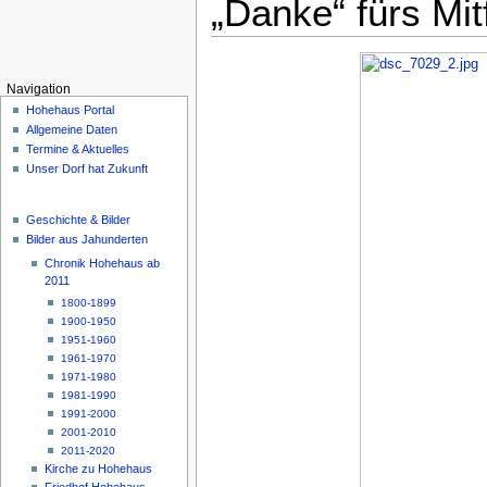
„Danke“ fürs Mit
Navigation
Hohehaus Portal
Allgemeine Daten
Termine & Aktuelles
Unser Dorf hat Zukunft
Geschichte & Bilder
Bilder aus Jahunderten
Chronik Hohehaus ab
2011
1800-1899
1900-1950
1951-1960
1961-1970
1971-1980
1981-1990
1991-2000
2001-2010
2011-2020
Kirche zu Hohehaus
Friedhof Hohehaus