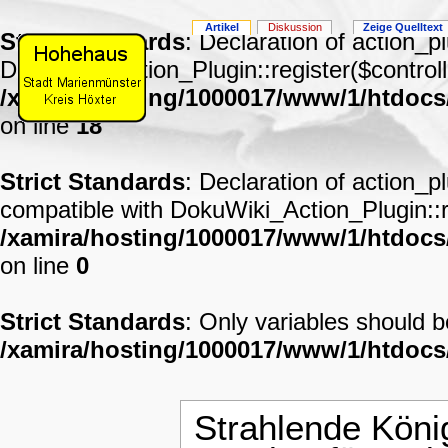
Artikel
Diskussion
Zeige Quelltext
Strict Standards
: Declaration of action_p
DokuWiki_Action_Plugin::register($controll
/xamira/hosting/1000017/www/1/htdocs
on line
18
Strict Standards
: Declaration of action_p
compatible with DokuWiki_Action_Plugin::re
/xamira/hosting/1000017/www/1/htdocs/
on line
0
Strict Standards
: Only variables should 
/xamira/hosting/1000017/www/1/htdoc
Strahlende Köni