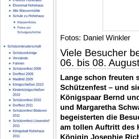
Ehrenmal Hohehaus
Alte Wassermühle
Schule zu Hohehaus
Klassenfotos
Fotos zur
Schulgeschichte
Fotos: Daniel Winkler
Schützenbruderschaft
Viele Besucher b
Schützenkönige
Vorstände
06. bis 08. Augus
Fahnen
Schützenfest 2008
Dorffest 2009
Lange schon freuten s
Madfeld 2009
Königschießen 2010
Schützenfest – und si
Kinderkönigschießen
2010
Königspaar Bernd und 
Schützenfest 2010
und Margaretha Schwa
Dorffest 2011
Schützenfest Bödexen
begeisterten die Besu
2011
Schützenfest Löwendorf
am tollen Auftritt des
2011
Königsball Hohehaus
Königin Josephie Rich
2011