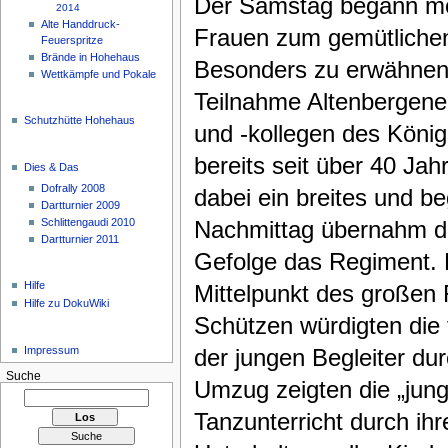
Der Samstag begann mo
2014
Alte Handdruck-
Frauen zum gemütlichen
Feuerspritze
Brände in Hohehaus
Besonders zu erwähnen i
Wettkämpfe und Pokale
Teilnahme Altenbergener
Schutzhütte Hohehaus
und -kollegen des Köni
bereits seit über 40 Ja
Dies & Das
Dofrally 2008
dabei ein breites und 
Dartturnier 2009
Schlittengaudi 2010
Nachmittag übernahm da
Dartturnier 2011
Gefolge das Regiment. 
Hilfe
Mittelpunkt des großen
Hilfe zu DokuWiki
Schützen würdigten die 
Impressum
der jungen Begleiter du
Suche
Umzug zeigten die „jun
Tanzunterricht durch ihr