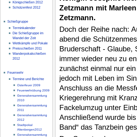
Königschießen 2012
Zetzmann mit Marleen 
Schützenfest 2012
Zetzmann.
Schießgruppe
Doch der Reihe nach: Auf
Terminkalender
Die Schießgruppe im
abend die Schützenmesse
Wandel der Zeit
Wettkämpfe und Pokale
Bruderschaft - Glaube, S
Preisschießen 2011
Wanderpokalschießen
immer wieder neu zu en
2012
zunächst einmal nur ei
Feuerwehr
jedoch mit Leben im Sin
Termine und Berichte
Osterfeuer 2009
Anschluss an die Messfei
Feuerwehrübung 2009
Kriegerehrung mit Kran
Generalversammlung
2010
Fackelumzug unter Einb
Generalversammlung
2011
Anschließend wurde bis 
Generalversammlung
2012
Band“ das Tanzbein ge
Stadtpokal
Altenbergen2012
Generalversammlung