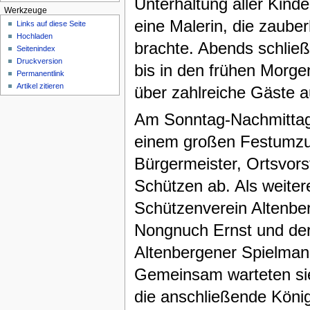
Unterhaltung aller Kind
Werkzeuge
eine Malerin, die zauber
Links auf diese Seite
Hochladen
brachte. Abends schließ
Seitenindex
Druckversion
bis in den frühen Morge
Permanentlink
Artikel zitieren
über zahlreiche Gäste 
Am Sonntag-Nachmittag 
einem großen Festumzug
Bürgermeister, Ortsvor
Schützen ab. Als weiter
Schützenverein Altenbe
Nongnuch Ernst und der
Altenbergener Spielma
Gemeinsam warteten sie 
die anschließende Köni