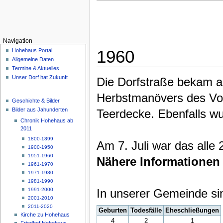
Navigation
1960
Hohehaus Portal
Allgemeine Daten
Termine & Aktuelles
Unser Dorf hat Zukunft
Die Dorfstraße bekam a
Herbstmanövers des Vor
Geschichte & Bilder
Bilder aus Jahunderten
Teerdecke. Ebenfalls wu
Chronik Hohehaus ab
2011
1800-1899
Am 7. Juli war das alle 
1900-1950
1951-1960
Nähere Informationen
1961-1970
1971-1980
1981-1990
1991-2000
In unserer Gemeinde si
2001-2010
2011-2020
Geburten
Todesfälle
Eheschließungen
Kirche zu Hohehaus
4
2
1
Friedhof Hohehaus