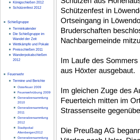
Schützen aus Hohehaus 
Königschießen 2012
Schützenfest 2012
Schützenfest in Löwendo
Ortseingang in Löwendo
Schießgruppe
Bruderschaften beschlos
Terminkalender
Die Schießgruppe im
Nachbargemeinde mitzuf
Wandel der Zeit
Wettkämpfe und Pokale
Preisschießen 2011
Wanderpokalschießen
Im Laufe des Sommers w
2012
aus Höxter ausgebaut.
Feuerwehr
Termine und Berichte
Osterfeuer 2009
Im gleichen Zuge des Au
Feuerwehrübung 2009
Generalversammlung
Feuerteich mitten im Ort
2010
Generalversammlung
Strassenseite gegenüber
2011
Generalversammlung
2012
Stadtpokal
Die Preußag AG begann
Altenbergen2012
Generalversammlung