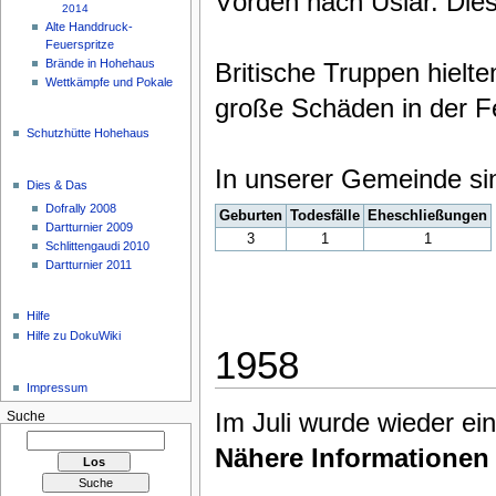
Vörden nach Uslar. Dies
2014
Alte Handdruck-
Feuerspritze
Brände in Hohehaus
Britische Truppen hielte
Wettkämpfe und Pokale
große Schäden in der 
Schutzhütte Hohehaus
In unserer Gemeinde si
Dies & Das
Dofrally 2008
Geburten
Todesfälle
Eheschließungen
Dartturnier 2009
3
1
1
Schlittengaudi 2010
Dartturnier 2011
Hilfe
Hilfe zu DokuWiki
1958
Impressum
Im Juli wurde wieder ein
Suche
Nähere Informationen