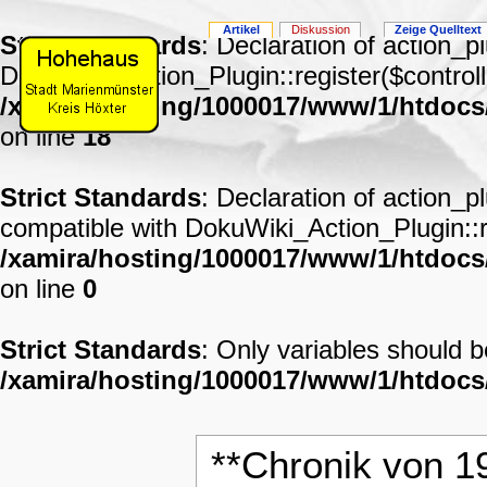
Artikel
Diskussion
Zeige Quelltext
Strict Standards
: Declaration of action_p
DokuWiki_Action_Plugin::register($controll
/xamira/hosting/1000017/www/1/htdocs
on line
18
Strict Standards
: Declaration of action_p
compatible with DokuWiki_Action_Plugin::re
/xamira/hosting/1000017/www/1/htdocs/
on line
0
Strict Standards
: Only variables should 
/xamira/hosting/1000017/www/1/htdoc
**Chronik von 1