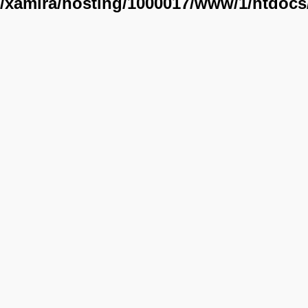
/xamira/hosting/1000017/www/1/htdoc