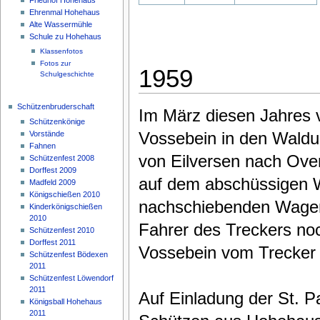
Ehrenmal Hohehaus
Alte Wassermühle
Schule zu Hohehaus
Klassenfotos
Fotos zur
1959
Schulgeschichte
Schützenbruderschaft
Im März diesen Jahres 
Schützenkönige
Vossebein in den Waldu
Vorstände
Fahnen
von Eilversen nach Ove
Schützenfest 2008
Dorffest 2009
auf dem abschüssigen 
Madfeld 2009
Königschießen 2010
nachschiebenden Wagen
Kinderkönigschießen
2010
Fahrer des Treckers no
Schützenfest 2010
Dorffest 2011
Vossebein vom Trecker 
Schützenfest Bödexen
2011
Schützenfest Löwendorf
2011
Auf Einladung der St. 
Königsball Hohehaus
2011