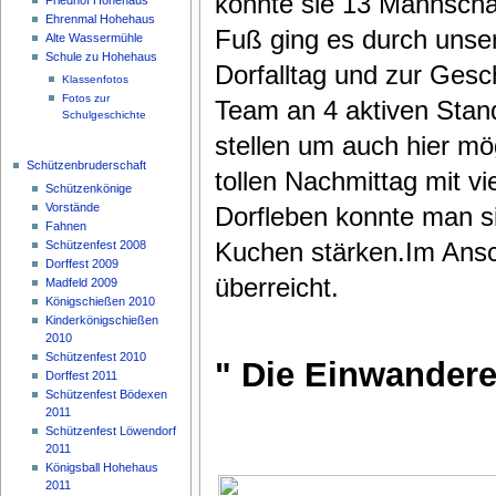
konnte sie 13 Mannscha
Ehrenmal Hohehaus
Fuß ging es durch unse
Alte Wassermühle
Schule zu Hohehaus
Dorfalltag und zur Gesc
Klassenfotos
Fotos zur
Team an 4 aktiven Stand
Schulgeschichte
stellen um auch hier mö
Schützenbruderschaft
tollen Nachmittag mit vi
Schützenkönige
Vorstände
Dorfleben konnte man si
Fahnen
Kuchen stärken.Im Ansc
Schützenfest 2008
Dorffest 2009
überreicht.
Madfeld 2009
Königschießen 2010
Kinderkönigschießen
2010
Schützenfest 2010
" Die Einwandere
Dorffest 2011
Schützenfest Bödexen
2011
Schützenfest Löwendorf
2011
Königsball Hohehaus
2011