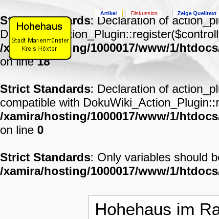
Artikel
Diskussion
Zeige Quelltext
Strict Standards
: Declaration of action_p
DokuWiki_Action_Plugin::register($controll
/xamira/hosting/1000017/www/1/htdocs
on line
18
Strict Standards
: Declaration of action_p
compatible with DokuWiki_Action_Plugin::re
/xamira/hosting/1000017/www/1/htdocs/
on line
0
Strict Standards
: Only variables should 
/xamira/hosting/1000017/www/1/htdoc
Hohehaus im Ral