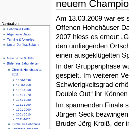
neuem Champio
Am 13.03.2009 war es s
Navigation
Offenen Hohehäuser Da
Hohehaus Portal
Allgemeine Daten
2007 hiess es erneut „
Termine & Aktuelles
den umliegenden Ortsch
Unser Dorf hat Zukunft
einen ausgeklügelten Sp
Geschichte & Bilder
Bilder aus Jahunderten
In der Gruppenphase wu
Chronik Hohehaus ab
gespielt. Im weiteren V
2011
1800-1899
Schwierigkeitsgrad erhö
1900-1950
1951-1960
Double Out“ ihr Können 
1961-1970
1971-1980
Im spannenden Finale s
1981-1990
1991-2000
Jürgen Seck bezwingen
2001-2010
2011-2020
Bruder Jörg Kroiß, der 
Kirche zu Hohehaus
Friedhof Hohehaus