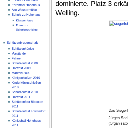
dominierte. Platz 3 erk
Ehrenmal Hohehaus
Alte Wassermühle
Welling.
Schule zu Hohehaus
Klassenfotos
Fotos zur
Schulgeschichte
Schützenbruderschaft
Schützenkönige
Vorstände
Fahnen
Schützenfest 2008
Dorffest 2009
Madfeld 2009
Königschießen 2010
Kinderkönigschießen
2010
Schützenfest 2010
Dorffest 2011
Schützenfest Bödexen
2011
Das Siegerf
Schützenfest Löwendorf
2011
Jürgen Seck
Königsball Hohehaus
(Organisator
2011