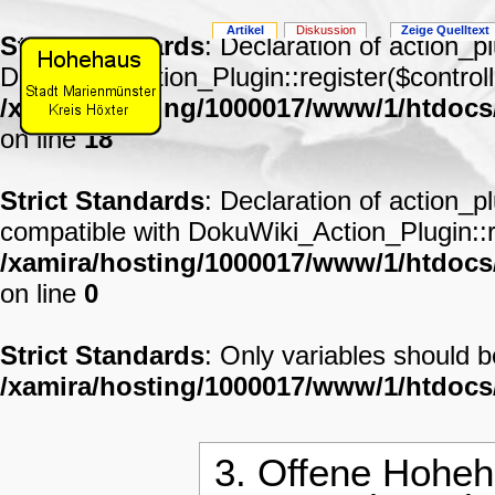
Artikel
Diskussion
Zeige Quelltext
Strict Standards
: Declaration of action_p
DokuWiki_Action_Plugin::register($controll
/xamira/hosting/1000017/www/1/htdocs
on line
18
Strict Standards
: Declaration of action_p
compatible with DokuWiki_Action_Plugin::re
/xamira/hosting/1000017/www/1/htdocs/
on line
0
Strict Standards
: Only variables should 
/xamira/hosting/1000017/www/1/htdoc
3. Offene Hoheh