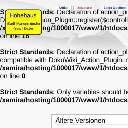
Artikel
Diskussion
Zeige Quelltext
Strict Standards
: Declaration of action_p
DokuWiki_Action_Plugin::register($controll
/xamira/hosting/1000017/www/1/htdocs
on line
18
Strict Standards
: Declaration of action_p
compatible with DokuWiki_Action_Plugin::re
/xamira/hosting/1000017/www/1/htdocs/
on line
0
Strict Standards
: Only variables should 
/xamira/hosting/1000017/www/1/htdoc
Ältere Versionen