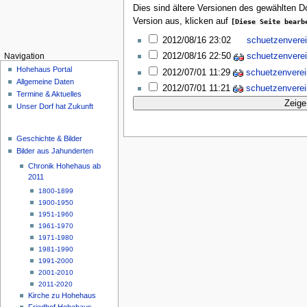
Dies sind ältere Versionen des gewählten 
Version aus, klicken auf
[Diese Seite bearb
2012/08/16 23:02
schuetzenvere
2012/08/16 22:50
schuetzenvere
Navigation
Hohehaus Portal
2012/07/01 11:29
schuetzenverei
Allgemeine Daten
2012/07/01 11:21
schuetzenverei
Termine & Aktuelles
Unser Dorf hat Zukunft
Geschichte & Bilder
Bilder aus Jahunderten
Chronik Hohehaus ab
2011
1800-1899
1900-1950
1951-1960
1961-1970
1971-1980
1981-1990
1991-2000
2001-2010
2011-2020
Kirche zu Hohehaus
Friedhof Hohehaus