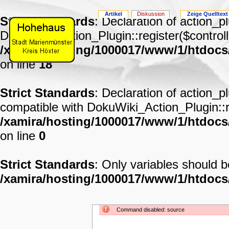
Artikel
Diskussion
Zeige Quelltext
Strict Standards
: Declaration of action_p
DokuWiki_Action_Plugin::register($controll
/xamira/hosting/1000017/www/1/htdocs
on line
18
Strict Standards
: Declaration of action_p
compatible with DokuWiki_Action_Plugin::re
/xamira/hosting/1000017/www/1/htdocs/
on line
0
Strict Standards
: Only variables should 
/xamira/hosting/1000017/www/1/htdoc
Command disabled: source