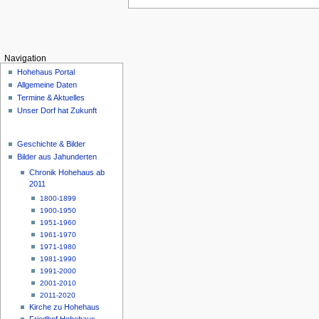
Navigation
Hohehaus Portal
Allgemeine Daten
Termine & Aktuelles
Unser Dorf hat Zukunft
Geschichte & Bilder
Bilder aus Jahunderten
Chronik Hohehaus ab
2011
1800-1899
1900-1950
1951-1960
1961-1970
1971-1980
1981-1990
1991-2000
2001-2010
2011-2020
Kirche zu Hohehaus
Friedhof Hohehaus