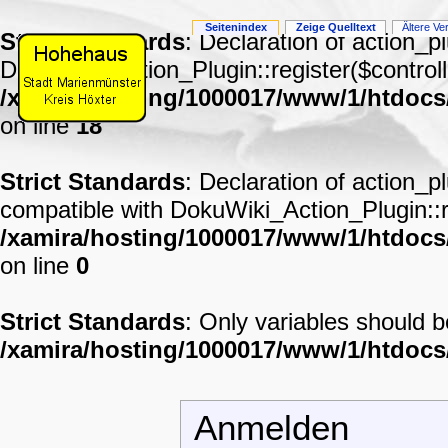
Seitenindex
Zeige Quelltext
Ältere Ve
Strict Standards
: Declaration of action_p
DokuWiki_Action_Plugin::register($controll
/xamira/hosting/1000017/www/1/htdocs
on line
18
Strict Standards
: Declaration of action_p
compatible with DokuWiki_Action_Plugin::re
/xamira/hosting/1000017/www/1/htdocs/
on line
0
Strict Standards
: Only variables should 
/xamira/hosting/1000017/www/1/htdoc
Anmelden