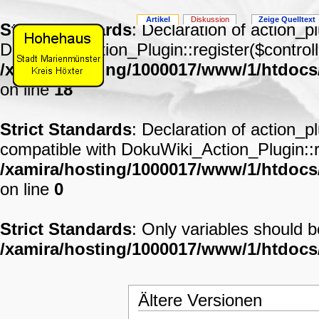
Artikel
Diskussion
Zeige Quelltext
Strict Standards
: Declaration of action_p
DokuWiki_Action_Plugin::register($controll
/xamira/hosting/1000017/www/1/htdocs
on line
18
Strict Standards
: Declaration of action_p
compatible with DokuWiki_Action_Plugin::re
/xamira/hosting/1000017/www/1/htdocs/
on line
0
Strict Standards
: Only variables should 
/xamira/hosting/1000017/www/1/htdoc
Ältere Versionen