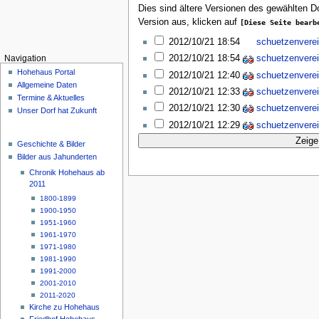
Dies sind ältere Versionen des gewählten 
Version aus, klicken auf
[Diese Seite bearb
2012/10/21 18:54
schuetzenvere
2012/10/21 18:54
schuetzenvere
Navigation
Hohehaus Portal
2012/10/21 12:40
schuetzenvere
Allgemeine Daten
2012/10/21 12:33
schuetzenvere
Termine & Aktuelles
2012/10/21 12:30
schuetzenvere
Unser Dorf hat Zukunft
2012/10/21 12:29
schuetzenvere
Geschichte & Bilder
Bilder aus Jahunderten
Chronik Hohehaus ab
2011
1800-1899
1900-1950
1951-1960
1961-1970
1971-1980
1981-1990
1991-2000
2001-2010
2011-2020
Kirche zu Hohehaus
Friedhof Hohehaus