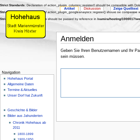
Strict Standards
: Declaration of action_plugin_columns::register() should be compatible with Dok
Artikel
Diskussion
Zeige Quelltext
Strict Standards
: Declaration of action_plugin_googleanalytics::register() should be compatible w
Strict Standards
: Only variables should be passed by reference in
/xamira/hosting/1000017/w
Anmelden
Geben Sie Ihren Benutzernamen und Ihr Pass
sein müssen.
Navigation
Hohehaus Portal
Allgemeine Daten
Termine & Aktuelles
Unser Dorf hat Zukunft
Geschichte & Bilder
Bilder aus Jahunderten
Chronik Hohehaus ab
2011
1800-1899
1900-1950