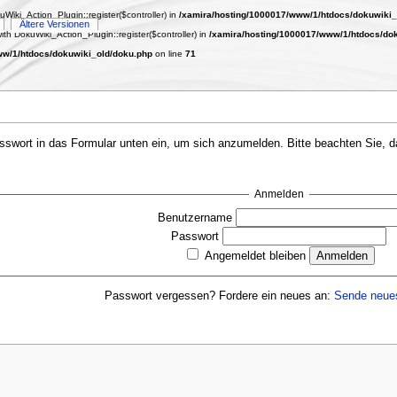
uWiki_Action_Plugin::register($controller) in
/xamira/hosting/1000017/www/1/htdocs/dokuwiki_o
Ältere Versionen
ith DokuWiki_Action_Plugin::register($controller) in
/xamira/hosting/1000017/www/1/htdocs/doku
ww/1/htdocs/dokuwiki_old/doku.php
on line
71
wort in das Formular unten ein, um sich anzumelden. Bitte beachten Sie, das
Anmelden
Benutzername
Passwort
Angemeldet bleiben
Passwort vergessen? Fordere ein neues an:
Sende neue