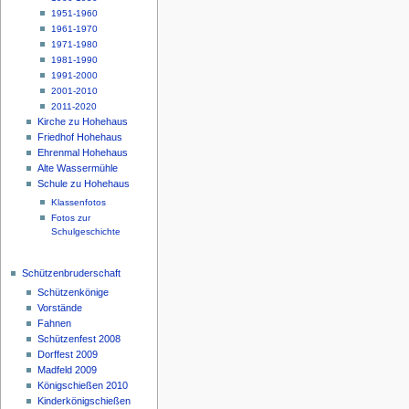
1951-1960
1961-1970
1971-1980
1981-1990
1991-2000
2001-2010
2011-2020
Kirche zu Hohehaus
Friedhof Hohehaus
Ehrenmal Hohehaus
Alte Wassermühle
Schule zu Hohehaus
Klassenfotos
Fotos zur
Schulgeschichte
Schützenbruderschaft
Schützenkönige
Vorstände
Fahnen
Schützenfest 2008
Dorffest 2009
Madfeld 2009
Königschießen 2010
Kinderkönigschießen