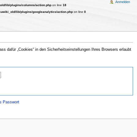
Anmelden
ld/lib/plugins/columns/action.php
on line
18
wiki_old/lib/plugins/googleanalytics/action.php
on line
0
s dafür „Cookies“ in den Sicherheitseinstellungen Ihres Browsers erlaubt
s Passwort