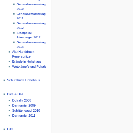
Generalversammlung
2010
Generalversammlung
2011
Generalversammlung
2012
Stadtpokal
Altenbergen2012
Generalversammlung
2014
Alte Handdruck-
Feuerspritze
Brände in Hohehaus
Wettkämpfe und Pokale
Schutzhütte Hohehaus
Dies & Das
Dofrally 2008
Dartturnier 2009
Schlittengaudi 2010
Dartturnier 2011
Hilfe