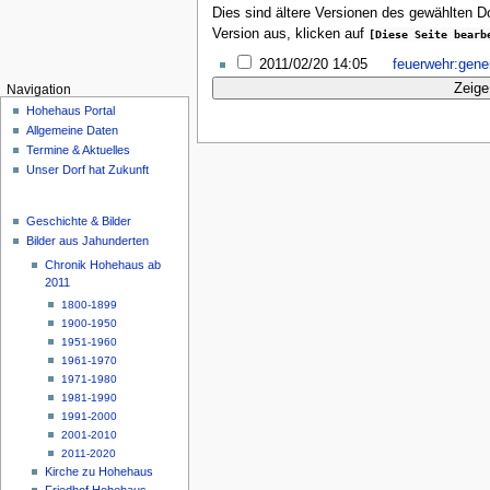
Dies sind ältere Versionen des gewählten 
Version aus, klicken auf
[Diese Seite bearb
2011/02/20 14:05
feuerwehr:gen
Navigation
Hohehaus Portal
Allgemeine Daten
Termine & Aktuelles
Unser Dorf hat Zukunft
Geschichte & Bilder
Bilder aus Jahunderten
Chronik Hohehaus ab
2011
1800-1899
1900-1950
1951-1960
1961-1970
1971-1980
1981-1990
1991-2000
2001-2010
2011-2020
Kirche zu Hohehaus
Friedhof Hohehaus